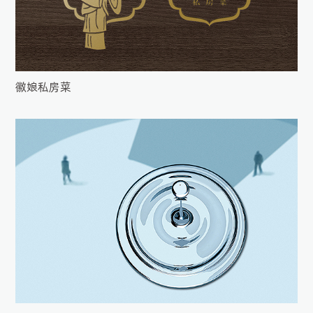
徽娘私房菜