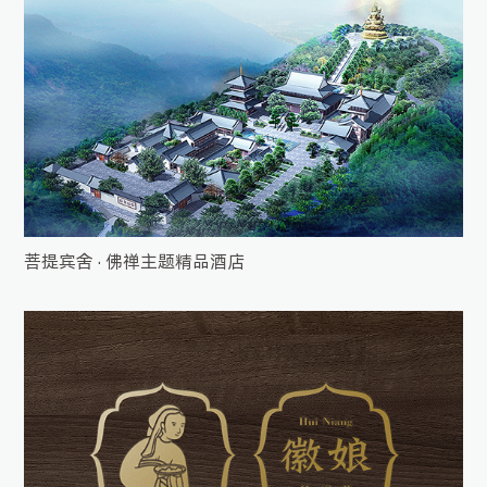
菩提宾舍 · 佛禅主题精品酒店