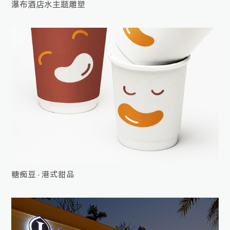
瀑布酒店水主题雕塑
糖痴豆 · 港式甜品