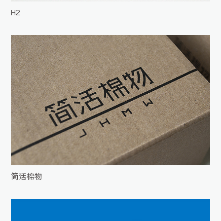
H2
简活棉物