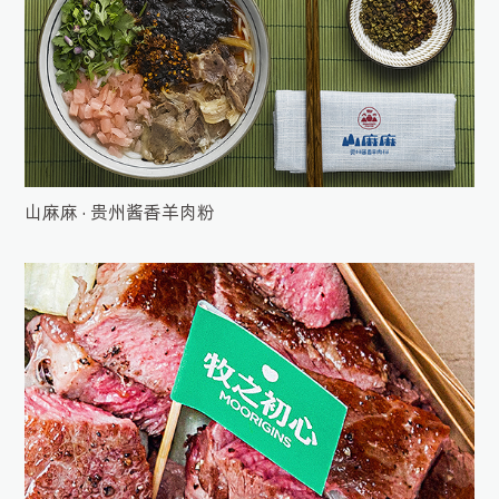
山麻麻 · 贵州酱香羊肉粉