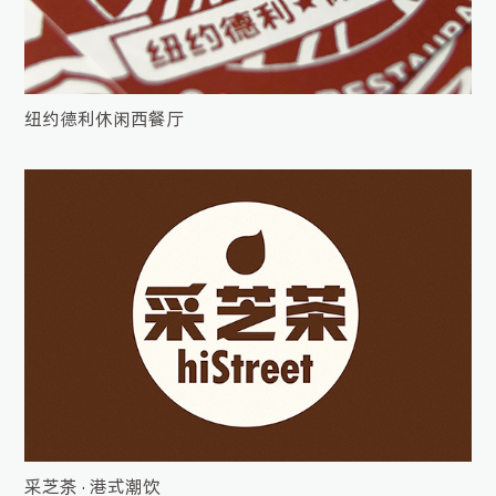
纽约德利休闲西餐厅
采芝茶 · 港式潮饮