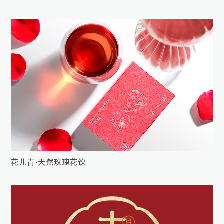
花儿青•天然玫瑰花饮