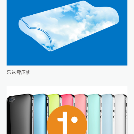
乐达零压枕