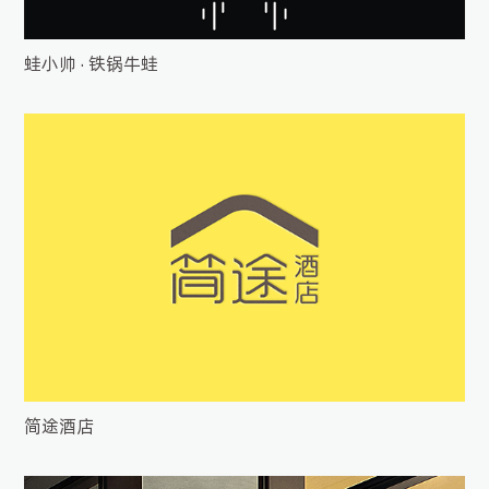
蛙小帅 · 铁锅牛蛙
简途酒店