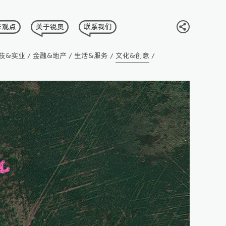
作观点
关于锐奥
联系我们
享
DEA
ABOUT
CONTACT
技&实业
金融&地产
生活&服务
文化&创意
/
/
/
/