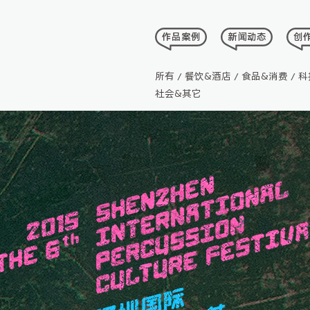
作品案例
新闻动态
创
WORKS
NEWS
I
所有
餐饮&酒店
食品&消费
科
/
/
/
社会&其它