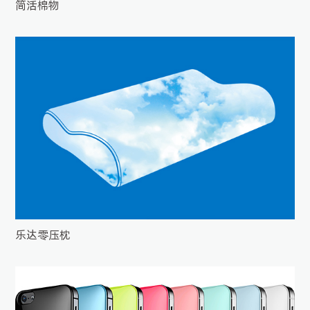
简活棉物
乐达零压枕