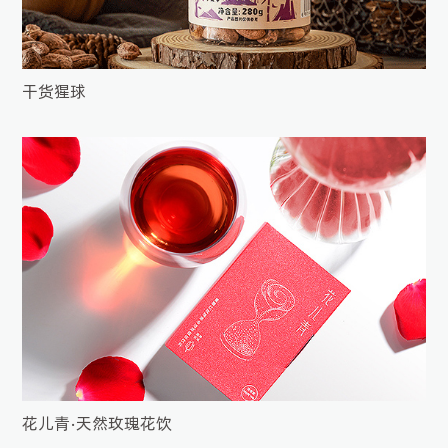
干货猩球
花儿青•天然玫瑰花饮