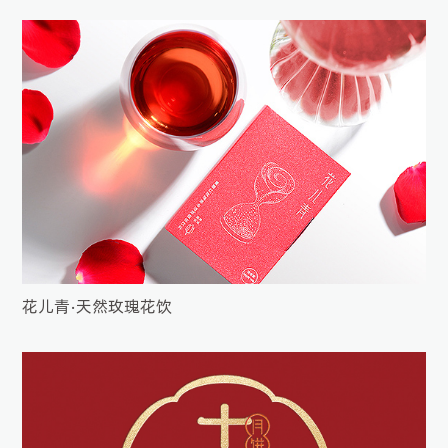
花儿青•天然玫瑰花饮