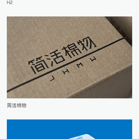
H2
简活棉物