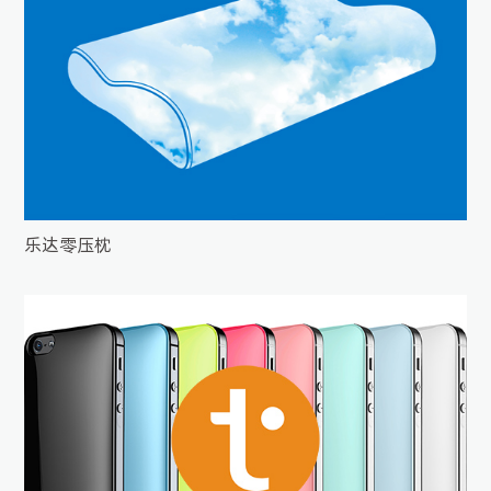
乐达零压枕